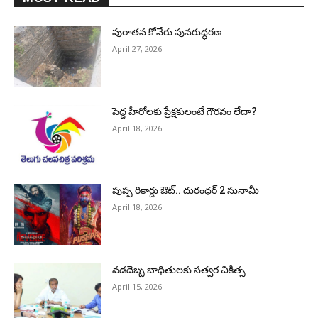
పురాత‌న కోనేరు పున‌రుద్ధ‌ర‌ణ
April 27, 2026
పెద్ద హీరోల‌కు ప్రేక్ష‌కులంటే గౌర‌వం లేదా?
April 18, 2026
పుష్ప రికార్డు ఔట్‌.. దురంధ‌ర్ 2 సునామీ
April 18, 2026
వడదెబ్బ బాధితులకు సత్వర చికిత్స
April 15, 2026