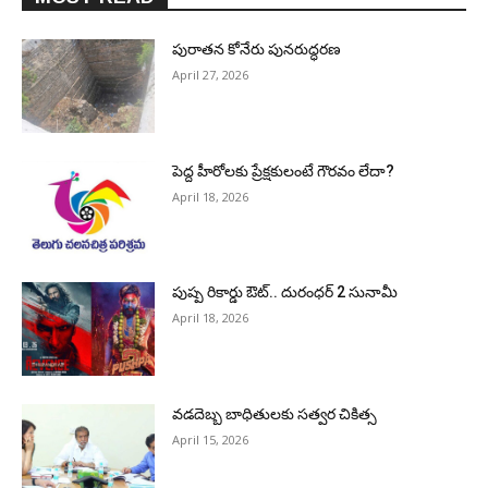
పురాత‌న కోనేరు పున‌రుద్ధ‌ర‌ణ
April 27, 2026
పెద్ద హీరోల‌కు ప్రేక్ష‌కులంటే గౌర‌వం లేదా?
April 18, 2026
పుష్ప రికార్డు ఔట్‌.. దురంధ‌ర్ 2 సునామీ
April 18, 2026
వడదెబ్బ బాధితులకు సత్వర చికిత్స
April 15, 2026