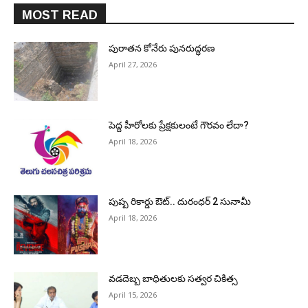
MOST READ
పురాత‌న కోనేరు పున‌రుద్ధ‌ర‌ణ
April 27, 2026
పెద్ద హీరోల‌కు ప్రేక్ష‌కులంటే గౌర‌వం లేదా?
April 18, 2026
పుష్ప రికార్డు ఔట్‌.. దురంధ‌ర్ 2 సునామీ
April 18, 2026
వడదెబ్బ బాధితులకు సత్వర చికిత్స
April 15, 2026