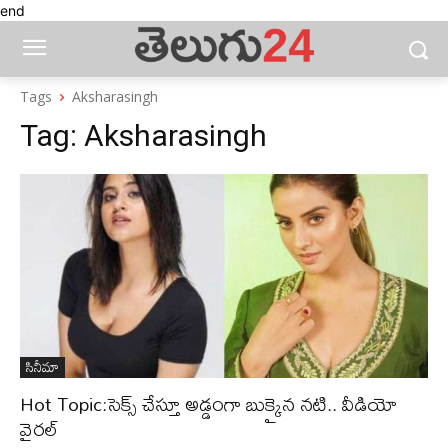
end
Tags
Aksharasingh
Tag:
Aksharasingh
సినీమా
Hot Topic:సెక్స్ చేస్తూ అడ్డంగా బుక్కైన నటి.. వీడియో
వైరల్