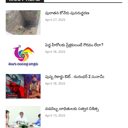
పురాత‌న కోనేరు పున‌రుద్ధ‌ర‌ణ
April 27, 2026
పెద్ద హీరోల‌కు ప్రేక్ష‌కులంటే గౌర‌వం లేదా?
April 18, 2026
పుష్ప రికార్డు ఔట్‌.. దురంధ‌ర్ 2 సునామీ
April 18, 2026
వడదెబ్బ బాధితులకు సత్వర చికిత్స
April 15, 2026