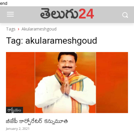
end
Tags
Akularameshgoud
Tag:
akularameshgoud
రాష్ట్రీయం
బీజేపీ కార్పోరేటర్‌ కన్నుమూత
January 2, 2021