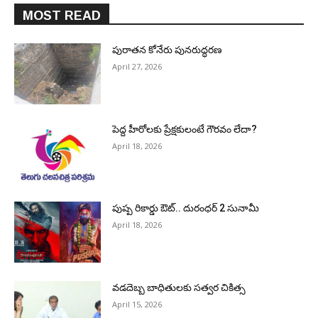
MOST READ
పురాత‌న కోనేరు పున‌రుద్ధ‌ర‌ణ
April 27, 2026
పెద్ద హీరోల‌కు ప్రేక్ష‌కులంటే గౌర‌వం లేదా?
April 18, 2026
పుష్ప రికార్డు ఔట్‌.. దురంధ‌ర్ 2 సునామీ
April 18, 2026
వడదెబ్బ బాధితులకు సత్వర చికిత్స
April 15, 2026