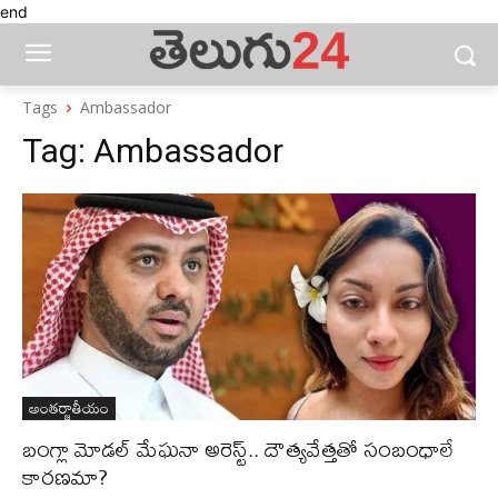
end
Tags
Ambassador
Tag:
Ambassador
అంతర్జాతీయం
బంగ్లా మోడ‌ల్ మేఘ‌నా అరెస్ట్.. దౌత్య‌వేత్త‌తో సంబంధాలే
కార‌ణమా?