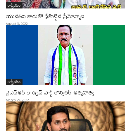
రాష్ట్రీయం
యువతిని కారుతో ఢీకొట్టిన ప్రేమోన్మాది
August 3, 2022
రాష్ట్రీయం
వైఎస్‌ఆర్‌ కాంగ్రెస్‌ పార్టీ కౌన్సిలర్‌ ఆత్మహత్య
March 29, 2022