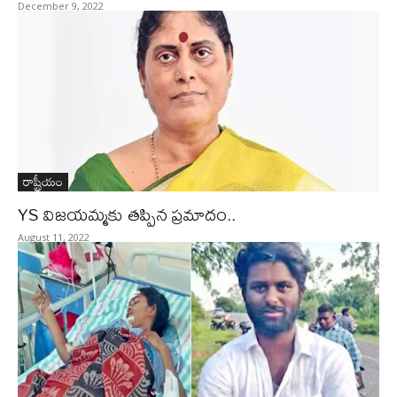
December 9, 2022
రాష్ట్రీయం
YS విజయమ్మకు తప్పిన ప్రమాదం..
August 11, 2022