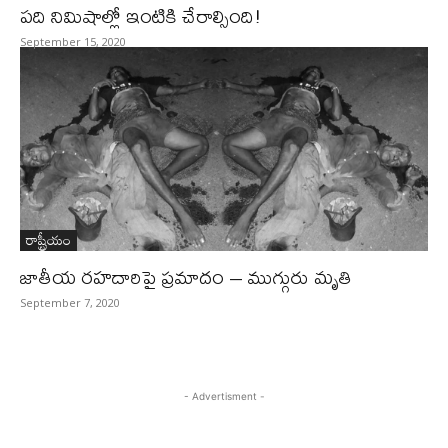
పది నిమిషాల్లో ఇంటికి చేరాల్సింది!
September 15, 2020
రాష్ట్రీయం
జాతీయ రహదారిపై ప్రమాదం – ముగ్గురు మృతి
September 7, 2020
- Advertisment -