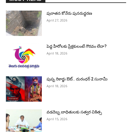
పురాత‌న కోనేరు పున‌రుద్ధ‌ర‌ణ
April 27, 2026
పెద్ద హీరోల‌కు ప్రేక్ష‌కులంటే గౌర‌వం లేదా?
April 18, 2026
పుష్ప రికార్డు ఔట్‌.. దురంధ‌ర్ 2 సునామీ
April 18, 2026
వడదెబ్బ బాధితులకు సత్వర చికిత్స
April 15, 2026