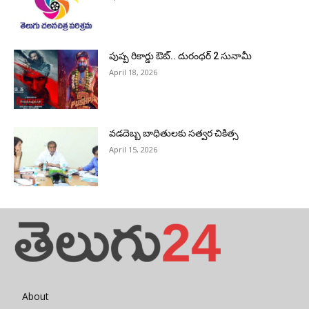
పుష్ప రికార్డు ఔట్‌.. దురంధ‌ర్ 2 సునామీ
April 18, 2026
వడదెబ్బ బాధితులకు సత్వర చికిత్స
April 15, 2026
About