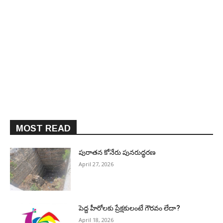
MOST READ
పురాత‌న కోనేరు పున‌రుద్ధ‌ర‌ణ
April 27, 2026
పెద్ద హీరోల‌కు ప్రేక్ష‌కులంటే గౌర‌వం లేదా?
April 18, 2026