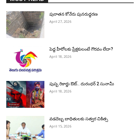
పురాత‌న కోనేరు పున‌రుద్ధ‌ర‌ణ
April 27, 2026
పెద్ద హీరోల‌కు ప్రేక్ష‌కులంటే గౌర‌వం లేదా?
April 18, 2026
పుష్ప రికార్డు ఔట్‌.. దురంధ‌ర్ 2 సునామీ
April 18, 2026
వడదెబ్బ బాధితులకు సత్వర చికిత్స
April 15, 2026