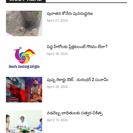
పురాత‌న కోనేరు పున‌రుద్ధ‌ర‌ణ
April 27, 2026
పెద్ద హీరోల‌కు ప్రేక్ష‌కులంటే గౌర‌వం లేదా?
April 18, 2026
పుష్ప రికార్డు ఔట్‌.. దురంధ‌ర్ 2 సునామీ
April 18, 2026
వడదెబ్బ బాధితులకు సత్వర చికిత్స
April 15, 2026