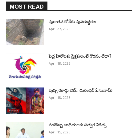
MOST READ
పురాత‌న కోనేరు పున‌రుద్ధ‌ర‌ణ
April 27, 2026
పెద్ద హీరోల‌కు ప్రేక్ష‌కులంటే గౌర‌వం లేదా?
April 18, 2026
పుష్ప రికార్డు ఔట్‌.. దురంధ‌ర్ 2 సునామీ
April 18, 2026
వడదెబ్బ బాధితులకు సత్వర చికిత్స
April 15, 2026