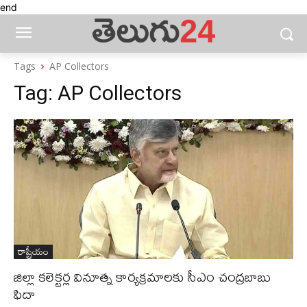
end
Tags
AP Collectors
Tag:
AP Collectors
రాష్ట్రీయం
జిల్లా కలెక్టర్ల వినూత్న కార్యక్రమాలకు సీఎం చంద్రబాబు
ఫిదా