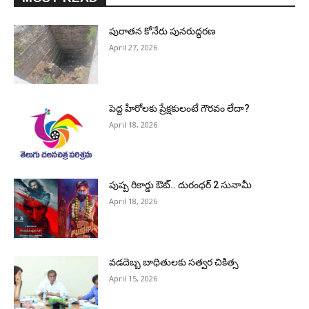
పురాత‌న కోనేరు పున‌రుద్ధ‌ర‌ణ
April 27, 2026
పెద్ద హీరోల‌కు ప్రేక్ష‌కులంటే గౌర‌వం లేదా?
April 18, 2026
పుష్ప రికార్డు ఔట్‌.. దురంధ‌ర్ 2 సునామీ
April 18, 2026
వడదెబ్బ బాధితులకు సత్వర చికిత్స
April 15, 2026