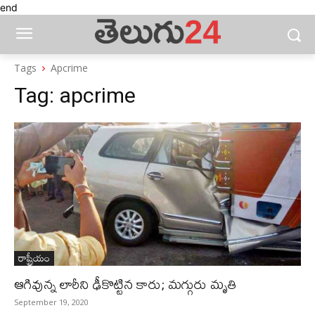
end
Tags
Apcrime
Tag:
apcrime
రాష్ట్రీయం
ఆగివున్న లారీని ఢీకొట్టిన కారు; మగ్గురు మృతి
September 19, 2020