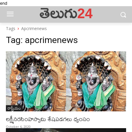
end
Tags
Apcrimenews
Tag:
apcrimenews
రాష్ట్రీయం
లక్ష్మీనరసింహస్వామి శేషపడగలు ధ్వంసం
October 6, 2020