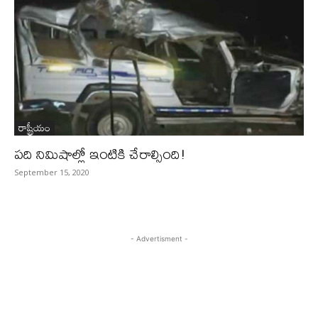
రాష్ట్రీయం
పది నిమిషాల్లో ఇంటికి చేరాల్సింది!
September 15, 2020
- Advertisment -