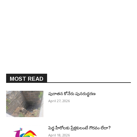
MOST READ
పురాత‌న కోనేరు పున‌రుద్ధ‌ర‌ణ
April 27, 2026
పెద్ద హీరోల‌కు ప్రేక్ష‌కులంటే గౌర‌వం లేదా?
April 18, 2026