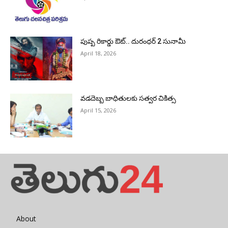
పుష్ప రికార్డు ఔట్‌.. దురంధ‌ర్ 2 సునామీ
April 18, 2026
వడదెబ్బ బాధితులకు సత్వర చికిత్స
April 15, 2026
About