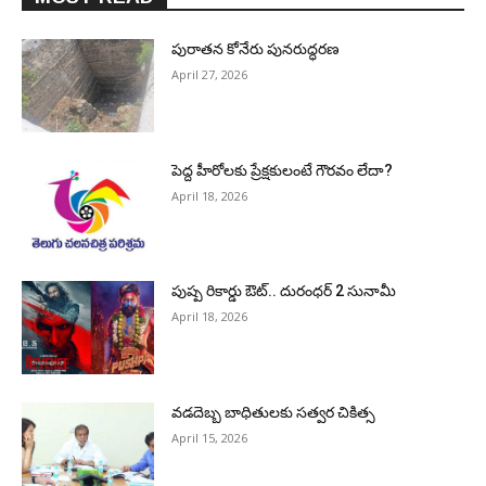
పురాత‌న కోనేరు పున‌రుద్ధ‌ర‌ణ
April 27, 2026
పెద్ద హీరోల‌కు ప్రేక్ష‌కులంటే గౌర‌వం లేదా?
April 18, 2026
పుష్ప రికార్డు ఔట్‌.. దురంధ‌ర్ 2 సునామీ
April 18, 2026
వడదెబ్బ బాధితులకు సత్వర చికిత్స
April 15, 2026