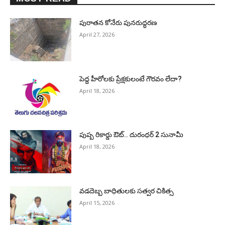
పురాత‌న కోనేరు పున‌రుద్ధ‌ర‌ణ
April 27, 2026
పెద్ద హీరోల‌కు ప్రేక్ష‌కులంటే గౌర‌వం లేదా?
April 18, 2026
పుష్ప రికార్డు ఔట్‌.. దురంధ‌ర్ 2 సునామీ
April 18, 2026
వడదెబ్బ బాధితులకు సత్వర చికిత్స
April 15, 2026