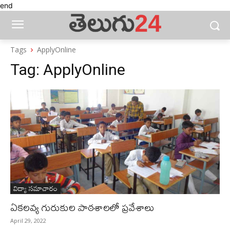
end
Tags
ApplyOnline
Tag:
ApplyOnline
విద్యా సమాచారం
ఏకలవ్య గురుకుల పాఠశాలలో ప్రవేశాలు
April 29, 2022