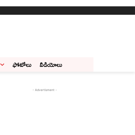
ఫోటోలు
వీడియోలు
- Advertisment -