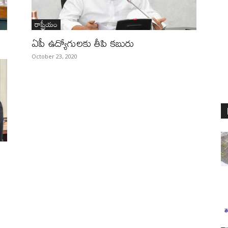
రాష్ట్రీయం
ఏపీ ఉద్యోగులకు‌ తీపి కబురు
October 23, 2020