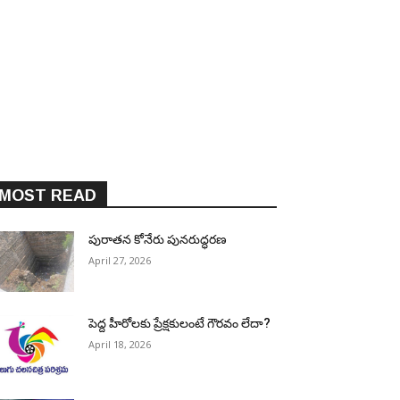
MOST READ
పురాత‌న కోనేరు పున‌రుద్ధ‌ర‌ణ
April 27, 2026
పెద్ద హీరోల‌కు ప్రేక్ష‌కులంటే గౌర‌వం లేదా?
April 18, 2026