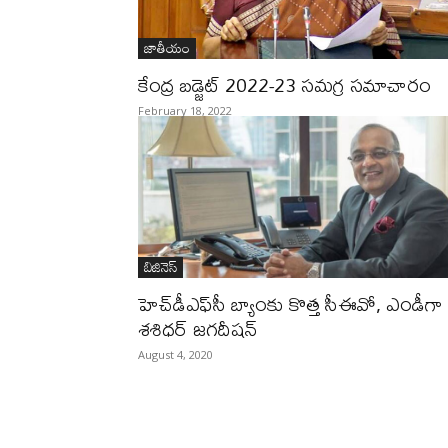
జాతీయం
కేంద్ర బడ్జెట్‌ 2022-23 సమగ్ర సమాచారం
February 18, 2022
బిజినెస్‌
హెచ్‌డీఎఫ్‌సీ బ్యాంకు కొత్త సీఈవో, ఎండీగా
శశిధర్‌ జగదీషన్‌
August 4, 2020