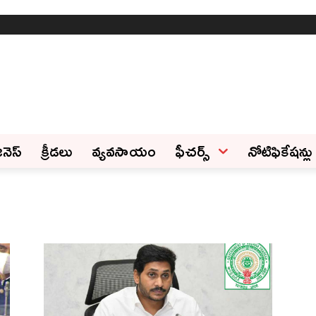
ినెస్‌
క్రీడలు
వ్యవసాయం
ఫీచ‌ర్స్ ‌
నోటిఫికేషన్లు