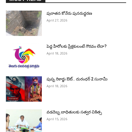
పురాత‌న కోనేరు పున‌రుద్ధ‌ర‌ణ
April 27, 2026
పెద్ద హీరోల‌కు ప్రేక్ష‌కులంటే గౌర‌వం లేదా?
April 18, 2026
పుష్ప రికార్డు ఔట్‌.. దురంధ‌ర్ 2 సునామీ
April 18, 2026
వడదెబ్బ బాధితులకు సత్వర చికిత్స
April 15, 2026