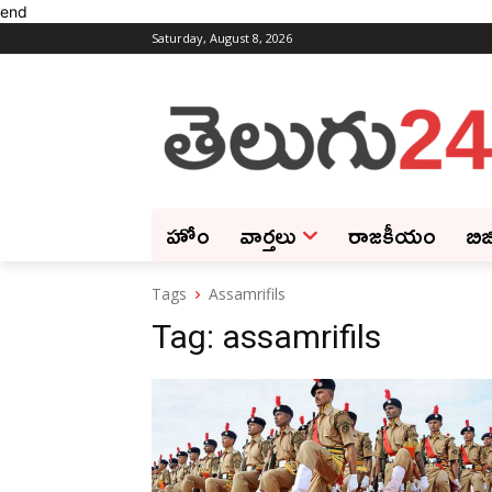
end
Saturday, August 8, 2026
హోం
వార్తలు
రాజకీయం
బిజ
Tags
Assamrifils
Tag:
assamrifils