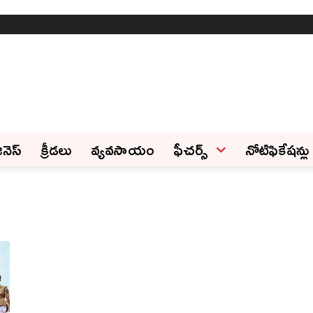
ినెస్‌
క్రీడలు
వ్యవసాయం
ఫీచ‌ర్స్ ‌
నోటిఫికేషన్లు