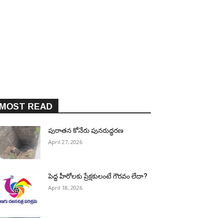
MOST READ
పురాత‌న కోనేరు పున‌రుద్ధ‌ర‌ణ
April 27, 2026
పెద్ద హీరోల‌కు ప్రేక్ష‌కులంటే గౌర‌వం లేదా?
April 18, 2026