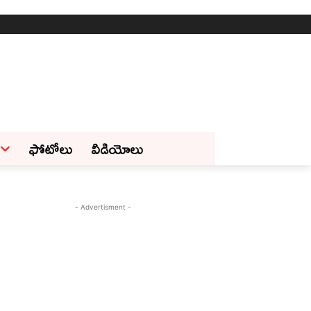
ఫోటోలు
వీడియోలు
- Advertisment -