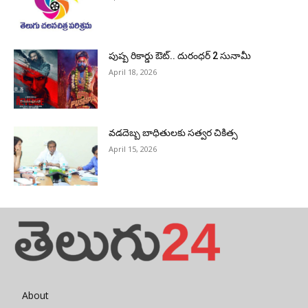
పుష్ప రికార్డు ఔట్‌.. దురంధ‌ర్ 2 సునామీ
April 18, 2026
వడదెబ్బ బాధితులకు సత్వర చికిత్స
April 15, 2026
About