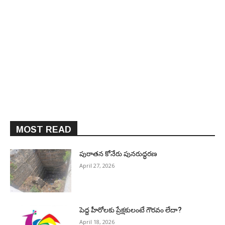
MOST READ
పురాత‌న కోనేరు పున‌రుద్ధ‌ర‌ణ
April 27, 2026
పెద్ద హీరోల‌కు ప్రేక్ష‌కులంటే గౌర‌వం లేదా?
April 18, 2026