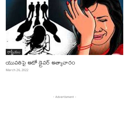
రాష్ట్రీయం
యువతిపై ఆటో డ్రైవర్‌ అత్యాచారం
March 26, 2022
- Advertisment -