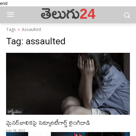
end
Tags
Assaulted
Tag:
assaulted
రాష్ట్రీయం
మైనర్‌బాలికపై సెక్యూరిటీగార్డ్‌ లైంగిదాడి
July 18, 2022