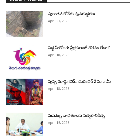
పురాత‌న కోనేరు పున‌రుద్ధ‌ర‌ణ
April 27, 2026
పెద్ద హీరోల‌కు ప్రేక్ష‌కులంటే గౌర‌వం లేదా?
April 18, 2026
పుష్ప రికార్డు ఔట్‌.. దురంధ‌ర్ 2 సునామీ
April 18, 2026
వడదెబ్బ బాధితులకు సత్వర చికిత్స
April 15, 2026