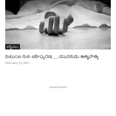
రాష్ట్రీయం
కుటుంబ కుల బహిష్కరణ… యువకుడు ఆత్మహత్య
February 23, 2021
- Advertisment -