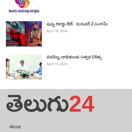
పుష్ప రికార్డు ఔట్‌.. దురంధ‌ర్ 2 సునామీ
April 18, 2026
వడదెబ్బ బాధితులకు సత్వర చికిత్స
April 15, 2026
About