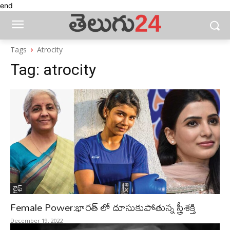
end
Tags
Atrocity
Tag:
atrocity
లైఫ్‌
Female Power:భారత్ లో దూసుకుపోతున్న స్త్రీశక్తి
December 19, 2022