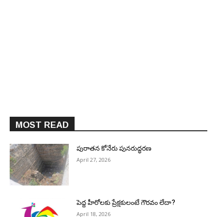
MOST READ
పురాత‌న కోనేరు పున‌రుద్ధ‌ర‌ణ
April 27, 2026
పెద్ద హీరోల‌కు ప్రేక్ష‌కులంటే గౌర‌వం లేదా?
April 18, 2026