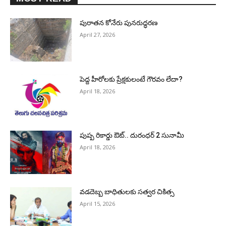
పురాత‌న కోనేరు పున‌రుద్ధ‌ర‌ణ
April 27, 2026
పెద్ద హీరోల‌కు ప్రేక్ష‌కులంటే గౌర‌వం లేదా?
April 18, 2026
పుష్ప రికార్డు ఔట్‌.. దురంధ‌ర్ 2 సునామీ
April 18, 2026
వడదెబ్బ బాధితులకు సత్వర చికిత్స
April 15, 2026