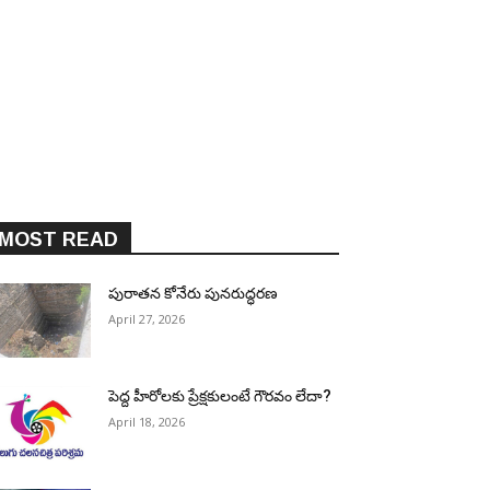
MOST READ
పురాత‌న కోనేరు పున‌రుద్ధ‌ర‌ణ
April 27, 2026
పెద్ద హీరోల‌కు ప్రేక్ష‌కులంటే గౌర‌వం లేదా?
April 18, 2026