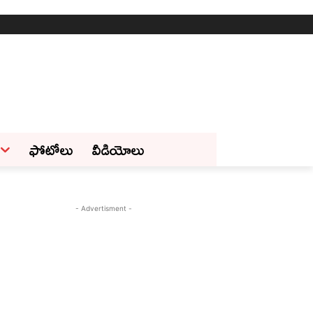
ఫోటోలు
వీడియోలు
- Advertisment -