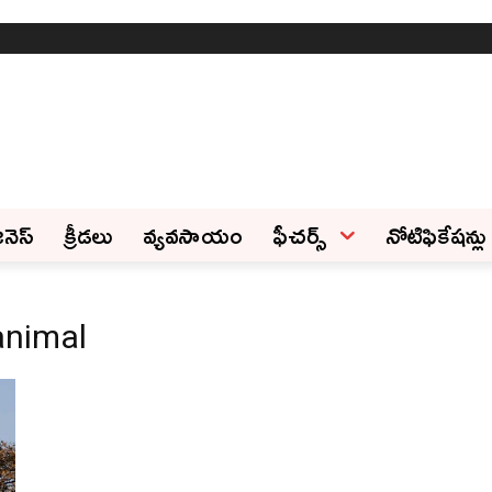
ినెస్‌
క్రీడలు
వ్యవసాయం
ఫీచ‌ర్స్ ‌
నోటిఫికేషన్లు
animal