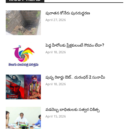
పురాత‌న కోనేరు పున‌రుద్ధ‌ర‌ణ
April 27, 2026
పెద్ద హీరోల‌కు ప్రేక్ష‌కులంటే గౌర‌వం లేదా?
April 18, 2026
పుష్ప రికార్డు ఔట్‌.. దురంధ‌ర్ 2 సునామీ
April 18, 2026
వడదెబ్బ బాధితులకు సత్వర చికిత్స
April 15, 2026