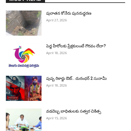
పురాత‌న కోనేరు పున‌రుద్ధ‌ర‌ణ
April 27, 2026
పెద్ద హీరోల‌కు ప్రేక్ష‌కులంటే గౌర‌వం లేదా?
April 18, 2026
పుష్ప రికార్డు ఔట్‌.. దురంధ‌ర్ 2 సునామీ
April 18, 2026
వడదెబ్బ బాధితులకు సత్వర చికిత్స
April 15, 2026