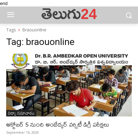
end
Tags
Braouonline
Tag:
braouonline
విద్యా సమాచారం
అక్టోబర్ 5 నుంచి అంబేద్కర్ వర్షిటీ డిగ్రీ పరీక్షలు
September 16, 2020