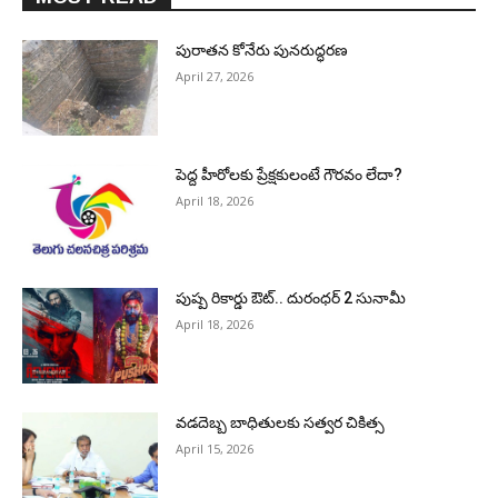
పురాత‌న కోనేరు పున‌రుద్ధ‌ర‌ణ
April 27, 2026
పెద్ద హీరోల‌కు ప్రేక్ష‌కులంటే గౌర‌వం లేదా?
April 18, 2026
పుష్ప రికార్డు ఔట్‌.. దురంధ‌ర్ 2 సునామీ
April 18, 2026
వడదెబ్బ బాధితులకు సత్వర చికిత్స
April 15, 2026