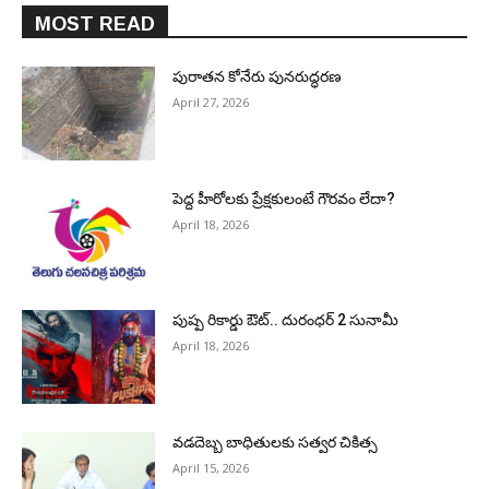
MOST READ
పురాత‌న కోనేరు పున‌రుద్ధ‌ర‌ణ
April 27, 2026
పెద్ద హీరోల‌కు ప్రేక్ష‌కులంటే గౌర‌వం లేదా?
April 18, 2026
పుష్ప రికార్డు ఔట్‌.. దురంధ‌ర్ 2 సునామీ
April 18, 2026
వడదెబ్బ బాధితులకు సత్వర చికిత్స
April 15, 2026