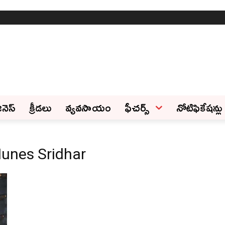
ినెస్‌
క్రీడలు
వ్యవసాయం
ఫీచ‌ర్స్ ‌
నోటిఫికేషన్లు
unes Sridhar