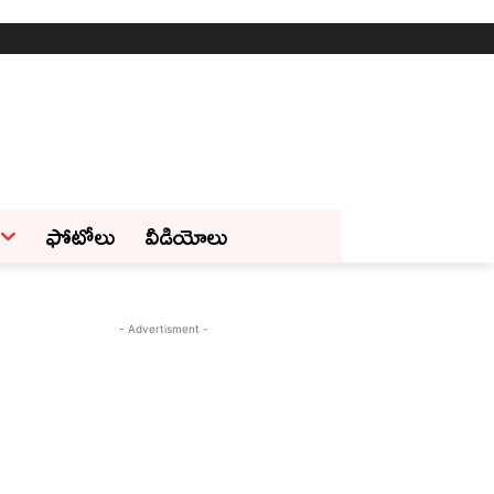
ఫోటోలు
వీడియోలు
- Advertisment -