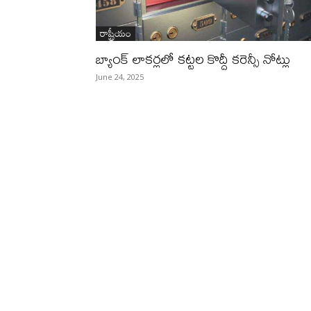
రాష్ట్రీయం
బ్యాంక్​ లాకర్లలో కట్టల కొద్దీ కరెన్సీ నోట్లు
June 24, 2025