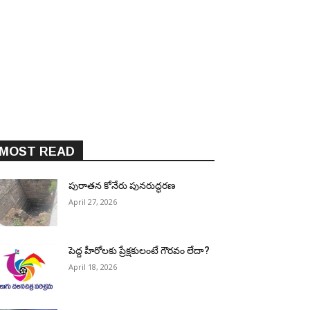
MOST READ
పురాత‌న కోనేరు పున‌రుద్ధ‌ర‌ణ
April 27, 2026
పెద్ద హీరోల‌కు ప్రేక్ష‌కులంటే గౌర‌వం లేదా?
April 18, 2026