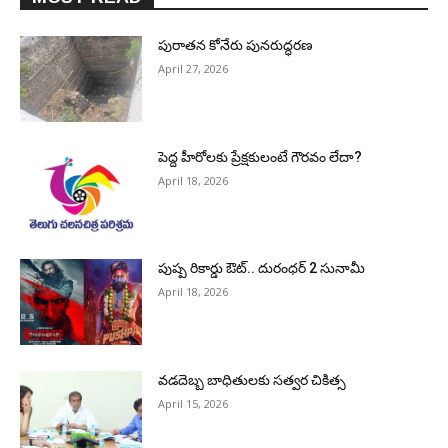
పురాత‌న కోనేరు పున‌రుద్ధ‌ర‌ణ
April 27, 2026
పెద్ద హీరోల‌కు ప్రేక్ష‌కులంటే గౌర‌వం లేదా?
April 18, 2026
పుష్ప రికార్డు ఔట్‌.. దురంధ‌ర్ 2 సునామీ
April 18, 2026
వడదెబ్బ బాధితులకు సత్వర చికిత్స
April 15, 2026