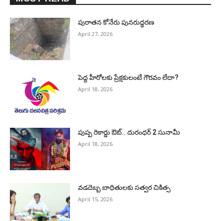
పురాత‌న కోనేరు పున‌రుద్ధ‌ర‌ణ
April 27, 2026
పెద్ద హీరోల‌కు ప్రేక్ష‌కులంటే గౌర‌వం లేదా?
April 18, 2026
పుష్ప రికార్డు ఔట్‌.. దురంధ‌ర్ 2 సునామీ
April 18, 2026
వడదెబ్బ బాధితులకు సత్వర చికిత్స
April 15, 2026