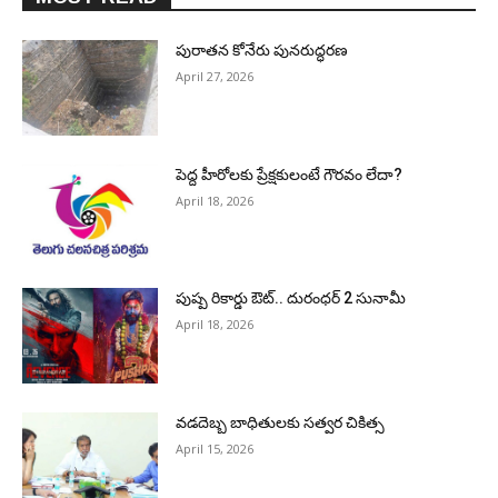
పురాత‌న కోనేరు పున‌రుద్ధ‌ర‌ణ
April 27, 2026
పెద్ద హీరోల‌కు ప్రేక్ష‌కులంటే గౌర‌వం లేదా?
April 18, 2026
పుష్ప రికార్డు ఔట్‌.. దురంధ‌ర్ 2 సునామీ
April 18, 2026
వడదెబ్బ బాధితులకు సత్వర చికిత్స
April 15, 2026