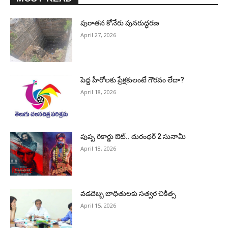
పురాత‌న కోనేరు పున‌రుద్ధ‌ర‌ణ
April 27, 2026
పెద్ద హీరోల‌కు ప్రేక్ష‌కులంటే గౌర‌వం లేదా?
April 18, 2026
పుష్ప రికార్డు ఔట్‌.. దురంధ‌ర్ 2 సునామీ
April 18, 2026
వడదెబ్బ బాధితులకు సత్వర చికిత్స
April 15, 2026