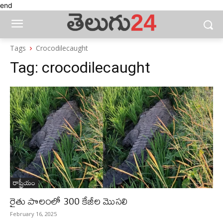
end
Tags
Crocodilecaught
Tag:
crocodilecaught
రాష్ట్రీయం
రైతు పొలంలో 300 కేజీల మొసలి
February 16, 2025