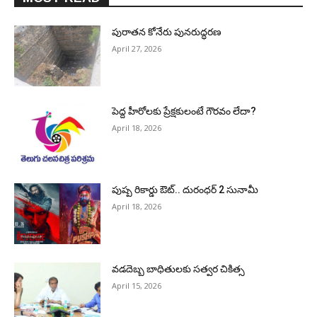
పురాత‌న కోనేరు పున‌రుద్ధ‌ర‌ణ
April 27, 2026
పెద్ద హీరోల‌కు ప్రేక్ష‌కులంటే గౌర‌వం లేదా?
April 18, 2026
పుష్ప రికార్డు ఔట్‌.. దురంధ‌ర్ 2 సునామీ
April 18, 2026
వడదెబ్బ బాధితులకు సత్వర చికిత్స
April 15, 2026