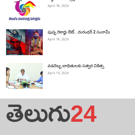
April 18, 2026
పుష్ప రికార్డు ఔట్‌.. దురంధ‌ర్ 2 సునామీ
April 18, 2026
వడదెబ్బ బాధితులకు సత్వర చికిత్స
April 15, 2026