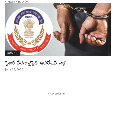
October 16, 2025
జాతీయం
సైబర్ నేరగాళ్లపైకి ‘ఆపరేషన్ చక్ర’
June 27, 2025
- Advertisment -