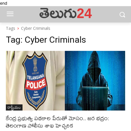
end
Tags
Cyber Criminals
Tag:
Cyber Criminals
రాష్ట్రీయం
కేంద్ర ప్రభుత్వ పథకాల పేరుతో మోసం.. జర భద్రం:
తెలంగాణ పోలీసు శాఖ హెచ్చరిక