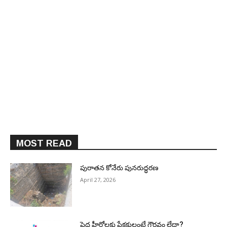
MOST READ
పురాత‌న కోనేరు పున‌రుద్ధ‌ర‌ణ
April 27, 2026
పెద్ద హీరోల‌కు ప్రేక్ష‌కులంటే గౌర‌వం లేదా?