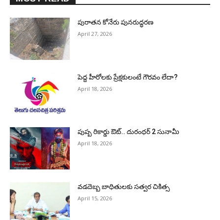
పురాత‌న కోనేరు పున‌రుద్ధ‌ర‌ణ
April 27, 2026
పెద్ద హీరోల‌కు ప్రేక్ష‌కులంటే గౌర‌వం లేదా?
April 18, 2026
పుష్ప రికార్డు ఔట్‌.. దురంధ‌ర్ 2 సునామీ
April 18, 2026
వడదెబ్బ బాధితులకు సత్వర చికిత్స
April 15, 2026