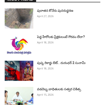
పురాత‌న కోనేరు పున‌రుద్ధ‌ర‌ణ
April 27, 2026
పెద్ద హీరోల‌కు ప్రేక్ష‌కులంటే గౌర‌వం లేదా?
April 18, 2026
పుష్ప రికార్డు ఔట్‌.. దురంధ‌ర్ 2 సునామీ
April 18, 2026
వడదెబ్బ బాధితులకు సత్వర చికిత్స
April 15, 2026