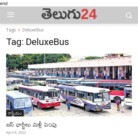
end
Tags
DeluxeBus
Tag:
DeluxeBus
రాష్ట్రీయం
బస్‌ ఛార్జీలు మళ్లీ పెంపు
April 8, 2022