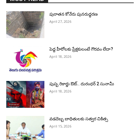
పురాత‌న కోనేరు పున‌రుద్ధ‌ర‌ణ
April 27, 2026
పెద్ద హీరోల‌కు ప్రేక్ష‌కులంటే గౌర‌వం లేదా?
April 18, 2026
పుష్ప రికార్డు ఔట్‌.. దురంధ‌ర్ 2 సునామీ
April 18, 2026
వడదెబ్బ బాధితులకు సత్వర చికిత్స
April 15, 2026