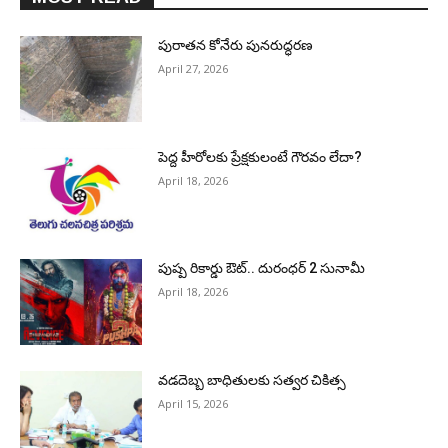
పురాత‌న కోనేరు పున‌రుద్ధ‌ర‌ణ
April 27, 2026
పెద్ద హీరోల‌కు ప్రేక్ష‌కులంటే గౌర‌వం లేదా?
April 18, 2026
పుష్ప రికార్డు ఔట్‌.. దురంధ‌ర్ 2 సునామీ
April 18, 2026
వడదెబ్బ బాధితులకు సత్వర చికిత్స
April 15, 2026