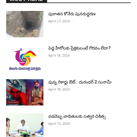
పురాత‌న కోనేరు పున‌రుద్ధ‌ర‌ణ
April 27, 2026
పెద్ద హీరోల‌కు ప్రేక్ష‌కులంటే గౌర‌వం లేదా?
April 18, 2026
పుష్ప రికార్డు ఔట్‌.. దురంధ‌ర్ 2 సునామీ
April 18, 2026
వడదెబ్బ బాధితులకు సత్వర చికిత్స
April 15, 2026