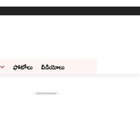
ఫోటోలు
వీడియోలు
- Advertisment -