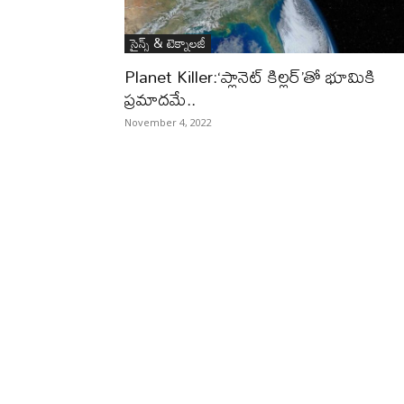
సైన్స్‌ & టెక్నాలజీ
Planet Killer:‘ప్లానెట్ కిల్లర్’తో భూమికి
ప్రమాదమే..
November 4, 2022