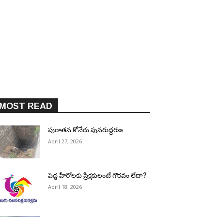
MOST READ
పురాత‌న కోనేరు పున‌రుద్ధ‌ర‌ణ
April 27, 2026
పెద్ద హీరోల‌కు ప్రేక్ష‌కులంటే గౌర‌వం లేదా?
April 18, 2026