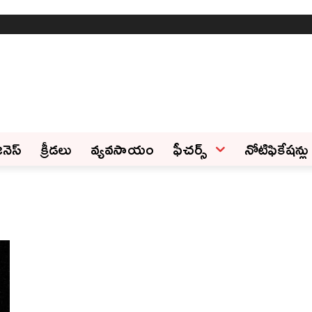
ినెస్‌
క్రీడలు
వ్యవసాయం
ఫీచ‌ర్స్ ‌
నోటిఫికేషన్లు