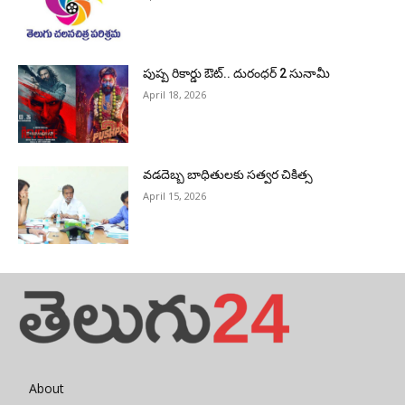
పుష్ప రికార్డు ఔట్‌.. దురంధ‌ర్ 2 సునామీ
April 18, 2026
వడదెబ్బ బాధితులకు సత్వర చికిత్స
April 15, 2026
About