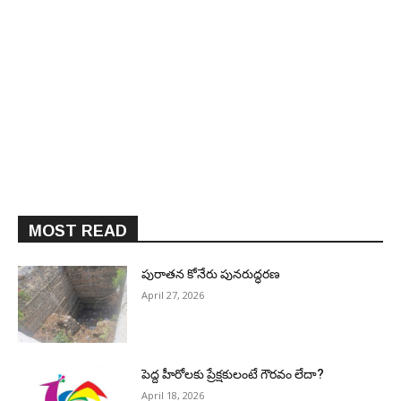
MOST READ
పురాత‌న కోనేరు పున‌రుద్ధ‌ర‌ణ
April 27, 2026
పెద్ద హీరోల‌కు ప్రేక్ష‌కులంటే గౌర‌వం లేదా?
April 18, 2026