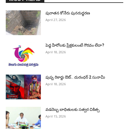
పురాత‌న కోనేరు పున‌రుద్ధ‌ర‌ణ
April 27, 2026
పెద్ద హీరోల‌కు ప్రేక్ష‌కులంటే గౌర‌వం లేదా?
April 18, 2026
పుష్ప రికార్డు ఔట్‌.. దురంధ‌ర్ 2 సునామీ
April 18, 2026
వడదెబ్బ బాధితులకు సత్వర చికిత్స
April 15, 2026