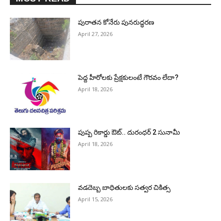
పురాత‌న కోనేరు పున‌రుద్ధ‌ర‌ణ
April 27, 2026
పెద్ద హీరోల‌కు ప్రేక్ష‌కులంటే గౌర‌వం లేదా?
April 18, 2026
పుష్ప రికార్డు ఔట్‌.. దురంధ‌ర్ 2 సునామీ
April 18, 2026
వడదెబ్బ బాధితులకు సత్వర చికిత్స
April 15, 2026