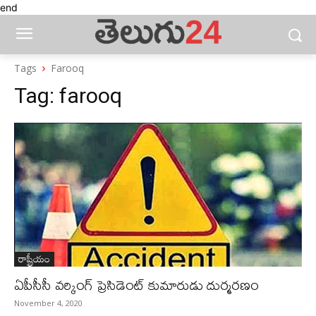
end
Tags
Farooq
Tag:
farooq
రాష్ట్రీయం
ఏపీసీసీ వర్కింగ్ ప్రెసిడెంట్ కుమారుడు దుర్మరణం
November 4, 2020