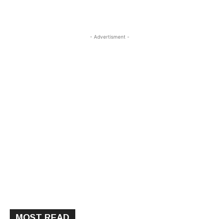
- Advertisment -
MOST READ