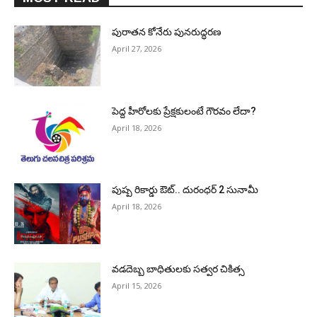
పురాత‌న కోనేరు పున‌రుద్ధ‌ర‌ణ
April 27, 2026
పెద్ద హీరోల‌కు ప్రేక్ష‌కులంటే గౌర‌వం లేదా?
April 18, 2026
పుష్ప రికార్డు ఔట్‌.. దురంధ‌ర్ 2 సునామీ
April 18, 2026
వడదెబ్బ బాధితులకు సత్వర చికిత్స
April 15, 2026