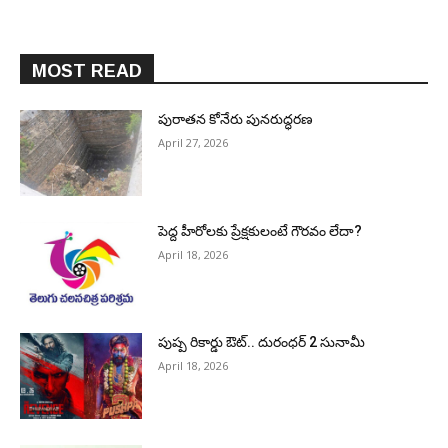
MOST READ
పురాత‌న కోనేరు పున‌రుద్ధ‌ర‌ణ
April 27, 2026
పెద్ద హీరోల‌కు ప్రేక్ష‌కులంటే గౌర‌వం లేదా?
April 18, 2026
పుష్ప రికార్డు ఔట్‌.. దురంధ‌ర్ 2 సునామీ
April 18, 2026