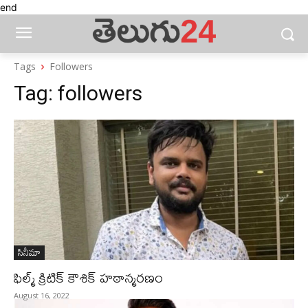
end
Tags
Followers
Tag:
followers
సినీమా
ఫిల్మ్ క్రిటిక్ కౌశిక్ హఠాన్మరణం
August 16, 2022