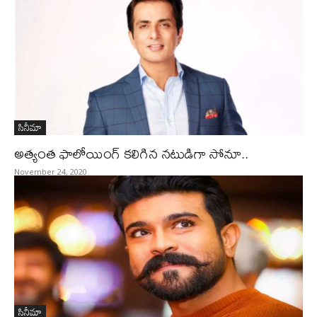
సినీమా
అత్యంత ఫాలోయింగ్‌ కలిగిన నటుడిగా సోనూ..
November 24, 2020
సినీమా