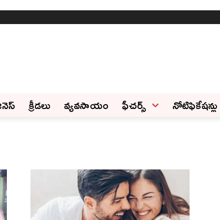
ినెస్‌
క్రీడలు
వ్యవసాయం
ఫీచ‌ర్స్ ‌
నోటిఫికేషన్లు