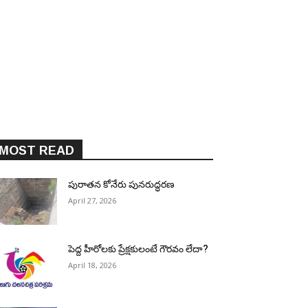
MOST READ
పురాత‌న కోనేరు పున‌రుద్ధ‌ర‌ణ
April 27, 2026
పెద్ద హీరోల‌కు ప్రేక్ష‌కులంటే గౌర‌వం లేదా?
April 18, 2026