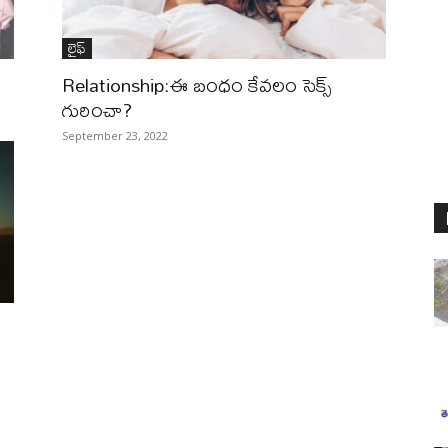
లైఫ్‌
Relationship:ఈ బంధం కేవలం సెక్స్
గురించా?
September 23, 2022