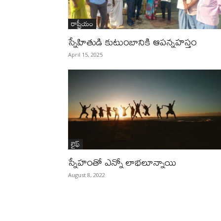
రాష్ట్రీయం
స్నేహితుడి కుటుంబానికి ఆప‌న్నహ‌స్తం
April 15, 2025
లైఫ్‌
స్నేహంతో ఎన్నో లాభలూన్నాయి
August 8, 2022