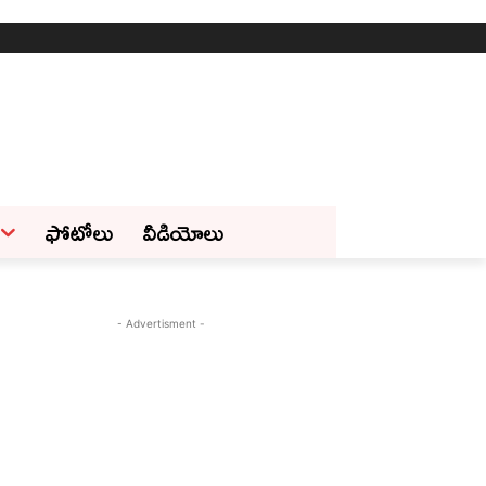
ఫోటోలు
వీడియోలు
- Advertisment -