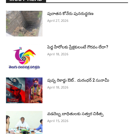
పురాత‌న కోనేరు పున‌రుద్ధ‌ర‌ణ
April 27, 2026
పెద్ద హీరోల‌కు ప్రేక్ష‌కులంటే గౌర‌వం లేదా?
April 18, 2026
పుష్ప రికార్డు ఔట్‌.. దురంధ‌ర్ 2 సునామీ
April 18, 2026
వడదెబ్బ బాధితులకు సత్వర చికిత్స
April 15, 2026