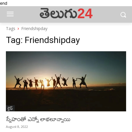
end
Tags
Friendshipday
Tag:
Friendshipday
లైఫ్‌
స్నేహంతో ఎన్నో లాభలూన్నాయి
August 8, 2022