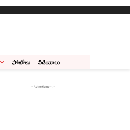
ఫోటోలు
వీడియోలు
- Advertisment -