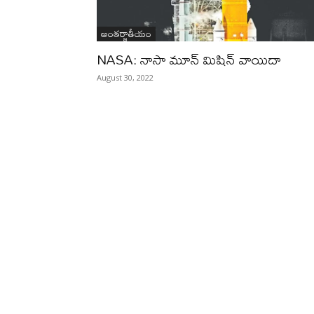
అంతర్జాతీయం
NASA: నాసా మూన్‌ మిషిన్‌ వాయిదా
August 30, 2022