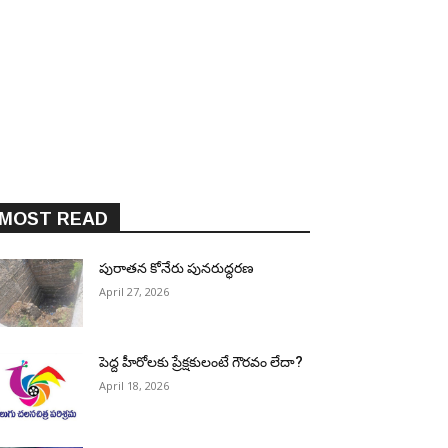
MOST READ
పురాత‌న కోనేరు పున‌రుద్ధ‌ర‌ణ
April 27, 2026
పెద్ద హీరోల‌కు ప్రేక్ష‌కులంటే గౌర‌వం లేదా?
April 18, 2026