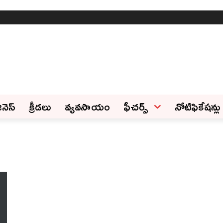
ినెస్‌
క్రీడలు
వ్యవసాయం
ఫీచ‌ర్స్ ‌
నోటిఫికేషన్లు