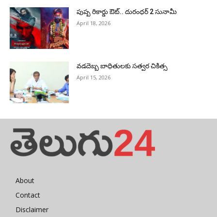
పుష్ప రికార్డు ఔట్‌.. దురంధ‌ర్ 2 సునామీ
April 18, 2026
వడదెబ్బ బాధితులకు సత్వర చికిత్స
April 15, 2026
About
Contact
Disclaimer