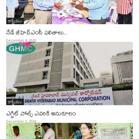
రాష్ట్రీయం
నేడే జీహెచ్‌ఎంసీ ఫలితాలు‌..
December 4, 2020
రాష్ట్రీయం
ఎగ్జిట్ పోల్స్ ఎవరికి అనుకూలం
December 3, 2020