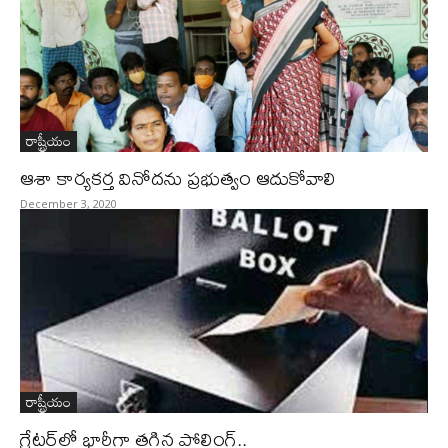
రాష్ట్రీయం
ఆశా కార్యకర్త వినోదను ప్రభుత్వం ఆదుకోవాలి
December 3, 2020
రాష్ట్రీయం
గ్రేటర్‌లో భారీగా తగ్గిన పోలింగ్..‌