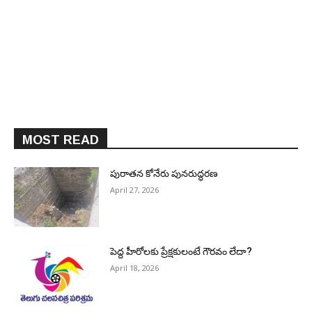
MOST READ
పురాత‌న కోనేరు పున‌రుద్ధ‌ర‌ణ
April 27, 2026
పెద్ద హీరోల‌కు ప్రేక్ష‌కులంటే గౌర‌వం లేదా?
April 18, 2026