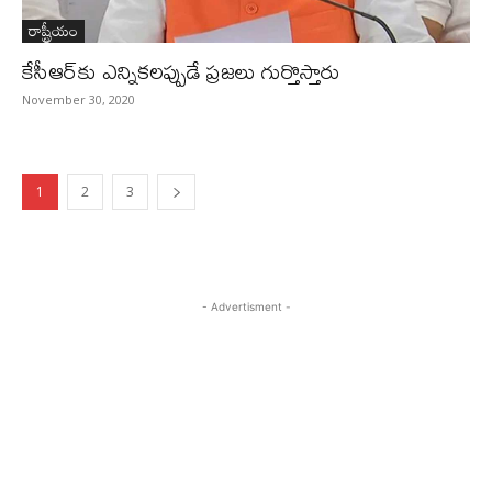
రాష్ట్రీయం
కేసీఆర్‌కు ఎన్నికలప్పుడే ప్రజలు గుర్తొస్తారు
November 30, 2020
1
2
3
- Advertisment -