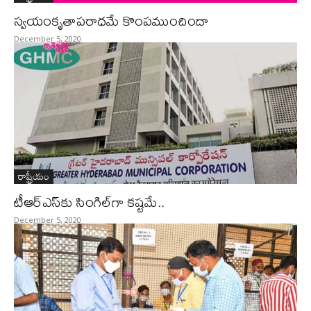
స్వయంకృతాపరాధమే కొంపముంచిందా
December 5, 2020
రాష్ట్రీయం
టీఆర్‌ఎస్‌కు సింగిల్‌గా కష్టమే..
December 5, 2020