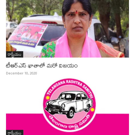
రాష్ట్రీయం
టీఆర్ఎస్ ఖాతాలో మరో విజయం
December 10, 2020
రాష్ట్రీయం