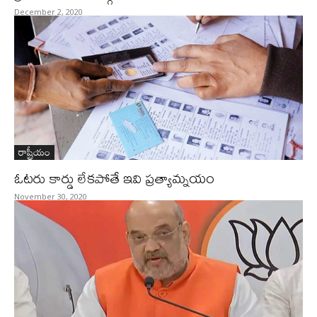
December 2, 2020
రాష్ట్రీయం
ఓటరు కార్డు లేకపోతే ఇవి ప్రత్యామ్నయం
November 30, 2020