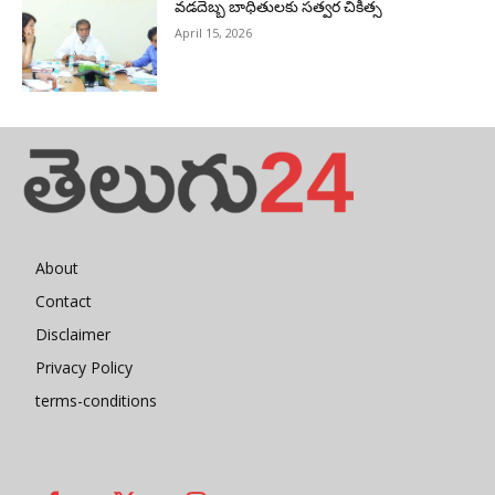
వడదెబ్బ బాధితులకు సత్వర చికిత్స
April 15, 2026
About
Contact
Disclaimer
Privacy Policy
terms-conditions