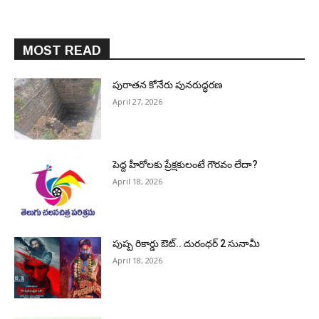
MOST READ
పురాత‌న కోనేరు పున‌రుద్ధ‌ర‌ణ
April 27, 2026
పెద్ద హీరోల‌కు ప్రేక్ష‌కులంటే గౌర‌వం లేదా?
April 18, 2026
పుష్ప రికార్డు ఔట్‌.. దురంధ‌ర్ 2 సునామీ
April 18, 2026